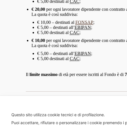
€ 5,00 destinati al
CAC
;
€ 20,00
per ogni lavoratore dipendente con contratto
La quota è così suddivisa:
€ 10,00 – destinati al
FONSAP
;
€ 5,00 – destinati all’
EBIPAN
;
€ 5,00 destinati al
CAC
;
€ 10,00
per ogni lavoratore dipendente con contratto
La quota è così suddivisa:
€ 5,00 – destinati all’
EBIPAN
;
€ 5,00 destinati al
CAC
;
Il
limite massimo
di età per essere iscritti al Fondo è di
7
Post
navigation
PREVIOUS
Previous
Invio sollecito AZIENDE MOROSE
post:
Questo sito utilizza cookie tecnici e di profilazione.
Puoi accettare, rifiutare o personalizzare i cookie premendo i p