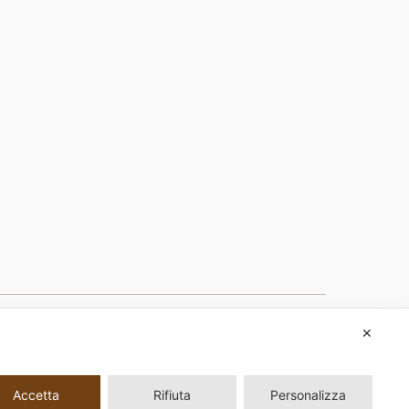
NEXT
✕
BANDO SICUREZZA 2018
Accetta
Rifiuta
Personalizza