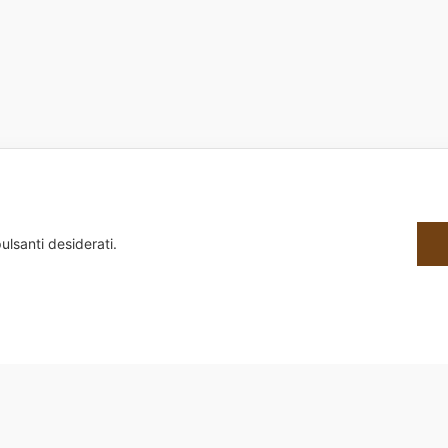
ulsanti desiderati.
8650588 | Sede Legale: Via Alessandria, 159/D 00198 Roma | Sede Operativa: Via G.B. Morgag
Design by dot4all