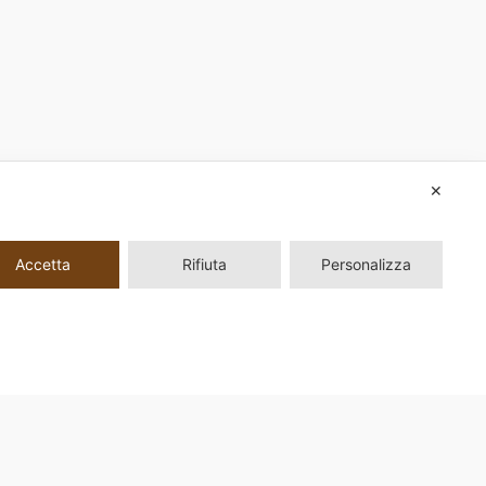
✕
Accetta
Rifiuta
Personalizza
ni, 33 00161 Roma |
Privacy Policy
|
Modifica il consenso