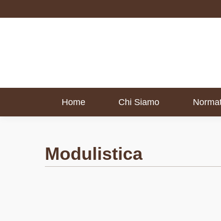
Home
Chi Siamo
Normat
Home
Chi Siamo
Normat
Modulistica