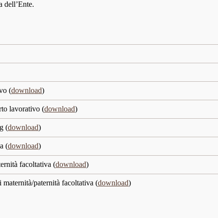
a dell’Ente.
vo (
download
)
to lavorativo (
download
)
g (
download
)
a (
download
)
rnità facoltativa (
download
)
maternità/paternità facoltativa (
download
)