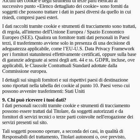
Alcuni dei cookie e degli strumenti di terze parti elencati al
successivo punto «Elenco dettagliato dei cookie» sono forniti da
soggetti che possono trattare i dati in paesi diversi da quello in cui
risiedi, compresi paesi esteri.
I dati raccolti tramite cookie e strumenti di tracciamento sono trattati,
di regola, all'interno dell'Unione Europea / Spazio Economico
Europeo (SEE). Qualora un fornitore tratti dati personali in Paesi
terzi, il trasferimento avviene solo in presenza di una decisione di
adeguatezza applicabile, come l’EU-U.S. Data Privacy Framework
per i fornitori statunitensi effettivamente certificati, oppure sulla base
di garanzie adeguate ai sensi degli artt. 44 e ss. GDPR, incluse, ove
applicabili, le Clausole Contrattuali Standard adottate dalla
Commissione europea.
I dettagli sui singoli fornitori e sui rispettivi paesi di destinazione
sono riportati nella tabella dei cookie al punto 10. Paesi verso cui
possono avvenire trasferimenti: Stati Uniti
9. Chi può ricevere i tuoi dati?
I dati personali raccolti tramite cookie e strumenti di tracciamento
possono essere trattati dal Titolare, da soggetti autorizzati e da
fornitori di servizi tecnici o terze parti coinvolte nell'erogazione dei
servizi presenti sul sito.
Tali soggetti possono operare, a seconda dei casi, in qualità di
Responsabili del trattamento, Titolari autonomi o, ove previsto,