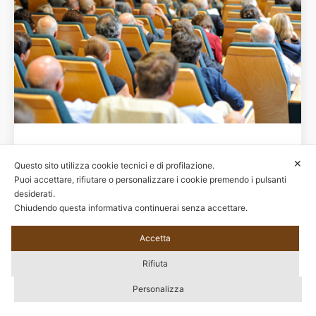
Aggiornamenti
14 Luglio 2017
✕
Questo sito utilizza cookie tecnici e di profilazione.
Puoi accettare, rifiutare o personalizzare i cookie premendo i pulsanti
desiderati.
Chiudendo questa informativa continuerai senza accettare.
Accetta
© 2020 Tutti i diritti riservati – EBIPAN - C.F. 97628650588 | Sede Legale: Via
Rifiuta
Alessandria, 159/D 00198 Roma | Sede Operativa: Via G.B. Morgagni, 33 00161
Roma |
Privacy Policy
|
Modifica il consenso
Personalizza
Footer Menu