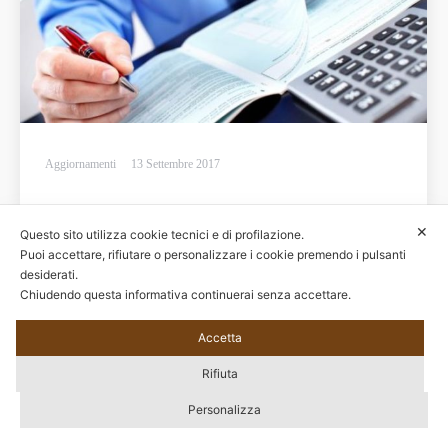
Aggiornamenti
13 Settembre 2017
✕
Questo sito utilizza cookie tecnici e di profilazione.
Puoi accettare, rifiutare o personalizzare i cookie premendo i pulsanti
desiderati.
Chiudendo questa informativa continuerai senza accettare.
© 2020 Tutti i diritti riservati – EBIPAN - C.F. 97628650588 | Sede Legale: Via
Alessandria, 159/D 00198 Roma | Sede Operativa: Via G.B. Morgagni, 33 00161
Accetta
Roma |
Privacy Policy
|
Modifica il consenso
Footer Menu
Rifiuta
Personalizza