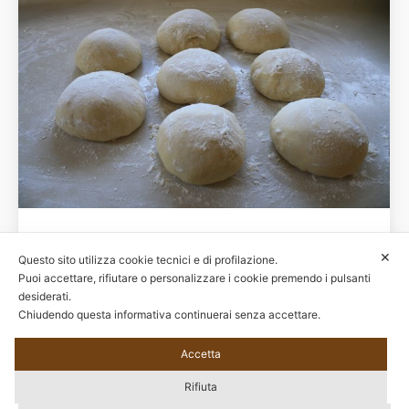
Aggiornamenti
13 Novembre 2020
✕
Questo sito utilizza cookie tecnici e di profilazione.
Puoi accettare, rifiutare o personalizzare i cookie premendo i pulsanti
desiderati.
Chiudendo questa informativa continuerai senza accettare.
Accetta
© 2020 Tutti i diritti riservati – EBIPAN - C.F. 97628650588 | Sede Legale: Via
Rifiuta
Alessandria, 159/D 00198 Roma | Sede Operativa: Via G.B. Morgagni, 33 00161