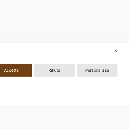
✕
Accetta
Rifiuta
Personalizza
ni, 33 00161 Roma |
Privacy Policy
|
Modifica il consenso