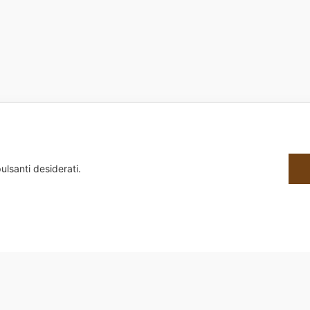
ulsanti desiderati.
8650588 | Sede Legale: Via Alessandria, 159/D 00198 Roma | Sede Operativa: Via G.B. Morgag
Design by dot4all