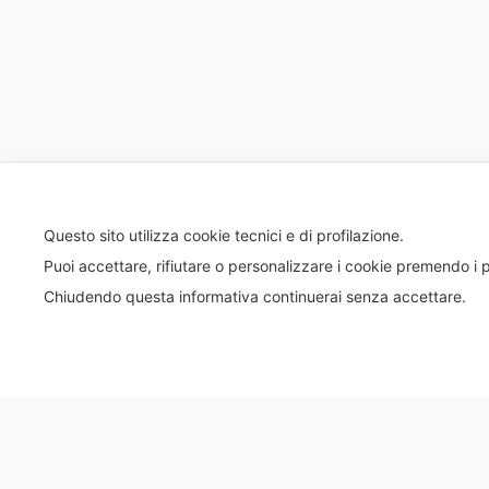
Questo sito utilizza cookie tecnici e di profilazione.
Puoi accettare, rifiutare o personalizzare i cookie premendo i p
Chiudendo questa informativa continuerai senza accettare.
© 2020 Tutti i diritti riservati – EBIPAN - C.F. 9762