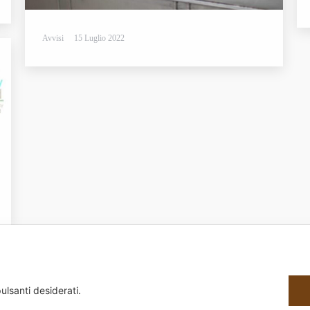
Avvisi
15 Luglio 2022
1
2
3
→
ulsanti desiderati.