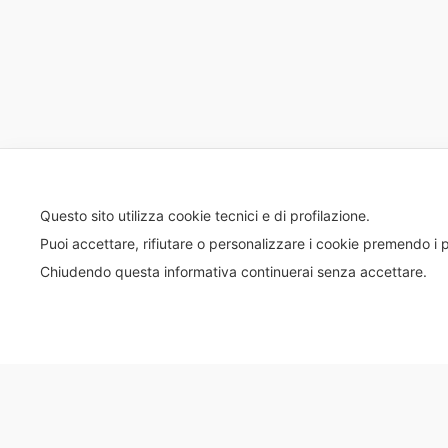
Questo sito utilizza cookie tecnici e di profilazione.
Puoi accettare, rifiutare o personalizzare i cookie premendo i p
Chiudendo questa informativa continuerai senza accettare.
© 2020 Tutti i diritti riservati – EBIPAN - C.F. 9762