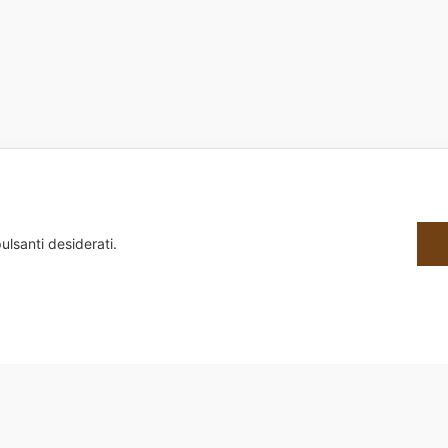
ulsanti desiderati.
8650588 | Sede Legale: Via Alessandria, 159/D 00198 Roma | Sede Operativa: Via G.B. Morgag
Design by dot4all