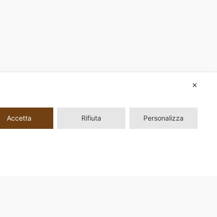
✕
Accetta
Rifiuta
Personalizza
ni, 33 00161 Roma |
Privacy Policy
|
Modifica il consenso