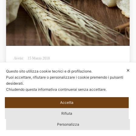
Avvisi
15 Marzo 2018
✕
Questo sito utilizza cookie tecnici e di profilazione.
Puoi accettare, rifiutare o personalizzare i cookie premendo i pulsanti
desiderati.
Chiudendo questa informativa continuerai senza accettare.
© 2020 Tutti i diritti riservati – EBIPAN - C.F. 97628650588 | Sede Legale: Via
Accetta
Alessandria, 159/D 00198 Roma | Sede Operativa: Via G.B. Morgagni, 33 00161
Rifiuta
Roma |
Privacy Policy
|
Modifica il consenso
Footer Menu
Personalizza