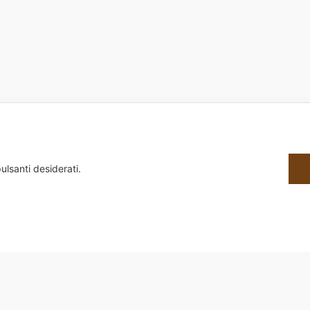
ulsanti desiderati.
8650588 | Sede Legale: Via Alessandria, 159/D 00198 Roma | Sede Operativa: Via G.B. Morgag
Design by dot4all