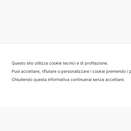
Questo sito utilizza cookie tecnici e di profilazione.
Puoi accettare, rifiutare o personalizzare i cookie premendo i p
Chiudendo questa informativa continuerai senza accettare.
© 2020 Tutti i diritti riservati – EBIPAN - C.F. 9762