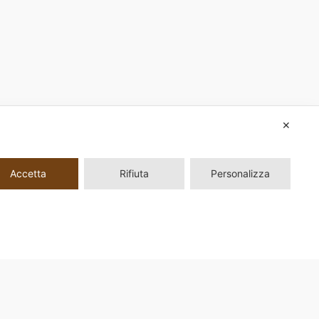
✕
Accetta
Rifiuta
Personalizza
ni, 33 00161 Roma |
Privacy Policy
|
Modifica il consenso