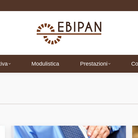
iva
Modulistica
Prestazioni
Co
iva
Modulistica
Prestazioni
Co