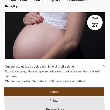
Dettagli
MAG
27
✕
Questo sito utilizza cookie tecnici e di profilazione.
Puoi accettare, rifiutare o personalizzare i cookie premendo i pulsanti
desiderati.
Chiudendo questa informativa continuerai senza accettare.
←
1
2
3
4
5
→
Accetta
Rifiuta
Personalizza