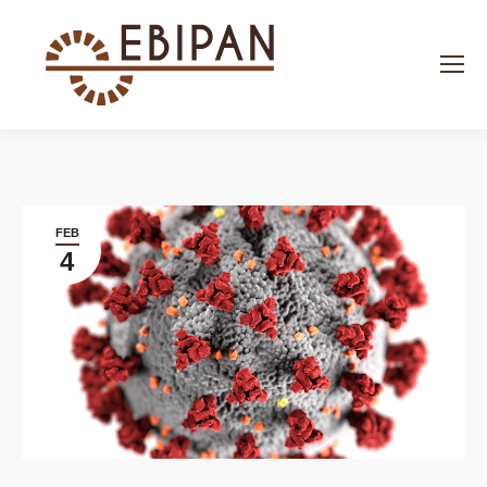
Search:
FEB
4