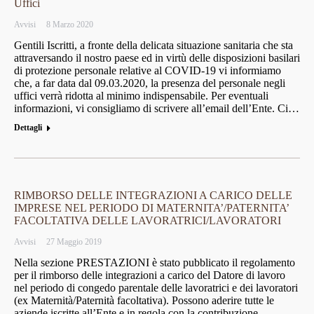
Uffici
Avvisi
8 Marzo 2020
Gentili Iscritti, a fronte della delicata situazione sanitaria che sta
attraversando il nostro paese ed in virtù delle disposizioni basilari
di protezione personale relative al COVID-19 vi informiamo
che, a far data dal 09.03.2020, la presenza del personale negli
uffici verrà ridotta al minimo indispensabile. Per eventuali
informazioni, vi consigliamo di scrivere all’email dell’Ente. Ci…
Dettagli
RIMBORSO DELLE INTEGRAZIONI A CARICO DELLE
IMPRESE NEL PERIODO DI MATERNITA’/PATERNITA’
FACOLTATIVA DELLE LAVORATRICI/LAVORATORI
Avvisi
27 Maggio 2019
Nella sezione PRESTAZIONI è stato pubblicato il regolamento
per il rimborso delle integrazioni a carico del Datore di lavoro
nel periodo di congedo parentale delle lavoratrici e dei lavoratori
(ex Maternità/Paternità facoltativa). Possono aderire tutte le
aziende iscritte all’Ente e in regola con la contribuzione.